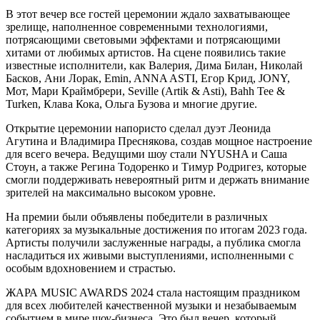
В этот вечер все гостей церемонии ждало захватывающее
зрелище, наполненное современными технологиями,
потрясающими световыми эффектами и потрясающими
хитами от любимых артистов. На сцене появились такие
известные исполнители, как Валерия, Дима Билан, Николай
Басков, Ани Лорак, Emin, ANNA ASTI, Егор Крид, JONY,
Мот, Мари Краймбрери, Seville (Artik & Asti), Bahh Tee &
Turken, Клава Кока, Ольга Бузова и многие другие.
Открытие церемонии напористо сделал дуэт Леонида
Агутина и Владимира Преснякова, создав мощное настроение
для всего вечера. Ведущими шоу стали NYUSHA и Саша
Стоун, а также Регина Тодоренко и Тимур Родригез, которые
смогли поддерживать невероятный ритм и держать внимание
зрителей на максимально высоком уровне.
На премии были объявлены победители в различных
категориях за музыкальные достижения по итогам 2023 года.
Артисты получили заслуженные награды, а публика смогла
насладиться их живыми выступлениями, исполненными с
особым вдохновением и страстью.
ЖАРА MUSIC AWARDS 2024 стала настоящим праздником
для всех любителей качественной музыки и незабываемым
событием в мире шоу-бизнеса. Это был вечер, который