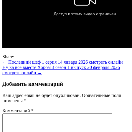
Share:
Навигация
← Последний шеф 1 серия 14 января 2026 смотреть онлайн
Ну ка все вместе Хором 3 сезон 1 выпуск 20 февраля 2026
по
смотреть онлайн →
записям
Добавить комментарий
Ваш адрес email не будет опубликован.
Обязательные поля
помечены
*
Комментарий
*