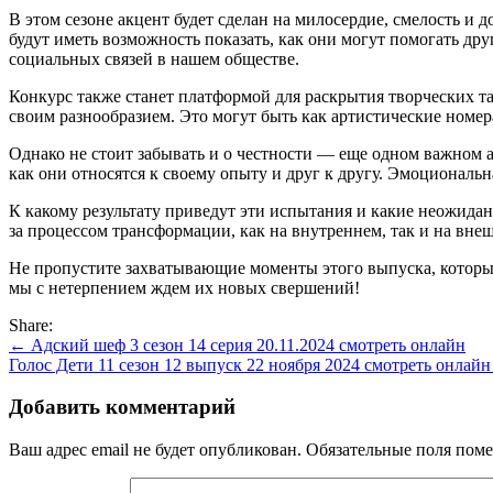
В этом сезоне акцент будет сделан на милосердие, смелость и
будут иметь возможность показать, как они могут помогать др
социальных связей в нашем обществе.
Конкурс также станет платформой для раскрытия творческих та
своим разнообразием. Это могут быть как артистические номера
Однако не стоит забывать и о честности — еще одном важном а
как они относятся к своему опыту и друг к другу. Эмоциональн
К какому результату приведут эти испытания и какие неожида
за процессом трансформации, как на внутреннем, так и на внешн
Не пропустите захватывающие моменты этого выпуска, который
мы с нетерпением ждем их новых свершений!
Share:
Навигация
← Адский шеф 3 сезон 14 серия 20.11.2024 смотреть онлайн
Голос Дети 11 сезон 12 выпуск 22 ноября 2024 смотреть онлай
по
записям
Добавить комментарий
Ваш адрес email не будет опубликован.
Обязательные поля пом