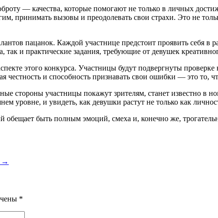
 доброту — качества, которые помогают не только в личных дос
угим, принимать вызовы и преодолевать свои страхи. Это не тол
лантов пацанок. Каждой участнице предстоит проявить себя в р
, так и практические задания, требующие от девушек креативног
спекте этого конкурса. Участницы будут подвергнуты проверке н
ая честность и способность признавать свои ошибки — это то, ч
нные стороны участницы покажут зрителям, станет известно в 
ем уровне, и увидеть, как девушки растут не только как личност
 обещает быть полным эмоций, смеха и, конечно же, трогатель
н →
ечены
*