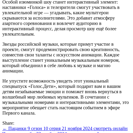
Особой изюминкой шоу станет интерактивный элемент:
наставники «Голоса» и телезрители смогут участвовать в
увлекательной игре — угадывать, какие мультгерои
скрываются за исполнителями. Это добавит атмосферу
азартного соревнования и вовлечет аудиторию в
интерактивный процесс, делая просмотр шоу ещё более
увлекательным.
Звезды российской музыки, которые примут участие в
проекте, смогут продемонстрировать свою креативность,
совместив свои таланты с искусством анимации. Каждое
выступление станет уникальным музыкальным номером,
который объединил в себе любовь к музыке и магию
анимации.
Не упустите возможность увидеть этот уникальный
спецвыпуск «Голос.Дети», который подарит вам и вашим
детям незабываемые эмоции и поможет вновь вернуться в
волшебный мир любимых мультиков. В сочетании с
музыкальными номерами и интерактивными элементами, это
мероприятие обещает стать настоящим событием в эфире
Первого канала.
Share:
Навигация
← Пацанки 9 сезон 10 серия 21 ноября 2024 смотреть онлайн