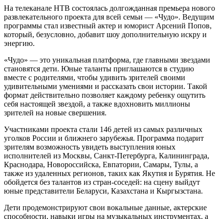
На телеканале НТВ состоялась долгожданная премьера нового
развлекательного проекта для всей семьи — «Чудо». Ведущим
программы стал известный актер и юморист Арсений Попов,
который, безусловно, добавит шоу дополнительную искру и
энергию.
«Чудо» — это уникальная платформа, где главными звездами
становятся дети. Юные таланты приглашаются в студию
вместе с родителями, чтобы удивить зрителей своими
удивительными умениями и рассказать свои истории. Такой
формат действительно позволяет каждому ребенку ощутить
себя настоящей звездой, а также вдохновить миллионы
зрителей на новые свершения.
Участниками проекта стали 146 детей из самых различных
уголков России и ближнего зарубежья. Программа подарит
зрителям возможность увидеть выступления юных
исполнителей из Москвы, Санкт-Петербурга, Калининграда,
Краснодара, Новороссийска, Евпатории, Самары, Тулы, а
также из удаленных регионов, таких как Якутия и Бурятия. Не
обойдется без талантов из стран-соседей: на сцену выйдут
юные представители Беларуси, Казахстана и Кыргызстана.
Дети продемонстрируют свои вокальные данные, актерские
способности, навыки игры на музыкальных инструментах, а