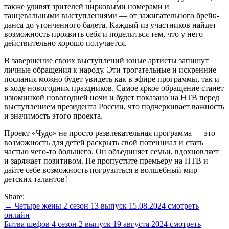
также удивят зрителей цирковыми номерами и
танцевальными выступлениями — от зажигательного брейк-
данса до утонченного балета. Каждый из участников найдет
возможность проявить себя и поделиться тем, что у него
действительно хорошо получается.
В завершение своих выступлений юные артисты запишут
личные обращения к народу. Эти трогательные и искренние
послания можно будет увидеть как в эфире программы, так и
в ходе новогодних праздников. Самое яркое обращение станет
изюминкой новогодней ночи и будет показано на НТВ перед
выступлением президента России, что подчеркивает важность
и значимость этого проекта.
Проект «Чудо» не просто развлекательная программа — это
возможность для детей раскрыть свой потенциал и стать
частью чего-то большего. Он объединяет семьи, вдохновляет
и заряжает позитивом. Не пропустите премьеру на НТВ и
дайте себе возможность погрузиться в волшебный мир
детских талантов!
Share:
Навигация
← Четыре жены 2 сезон 13 выпуск 15.08.2024 смотреть
онлайн
по
Битва шефов 4 сезон 2 выпуск 19 августа 2024 смотреть