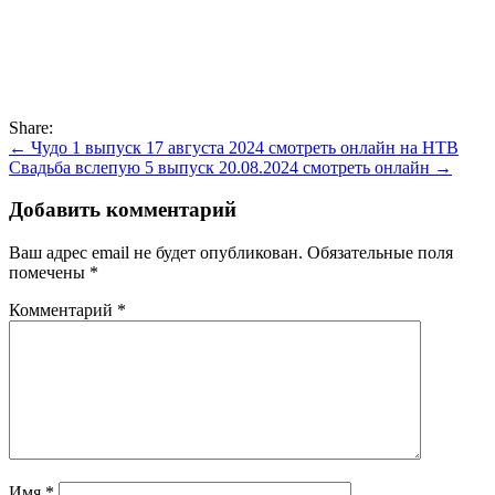
Share:
Навигация
← Чудо 1 выпуск 17 августа 2024 смотреть онлайн на НТВ
Свадьба вслепую 5 выпуск 20.08.2024 смотреть онлайн →
по
записям
Добавить комментарий
Ваш адрес email не будет опубликован.
Обязательные поля
помечены
*
Комментарий
*
Имя
*