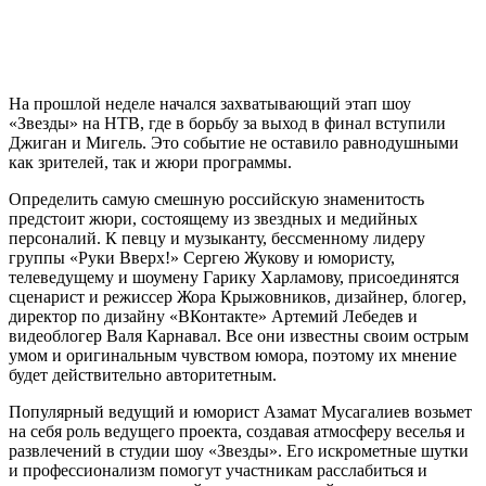
На прошлой неделе начался захватывающий этап шоу
«Звезды» на НТВ, где в борьбу за выход в финал вступили
Джиган и Мигель. Это событие не оставило равнодушными
как зрителей, так и жюри программы.
Определить самую смешную российскую знаменитость
предстоит жюри, состоящему из звездных и медийных
персоналий. К певцу и музыканту, бессменному лидеру
группы «Руки Вверх!» Сергею Жукову и юмористу,
телеведущему и шоумену Гарику Харламову, присоединятся
сценарист и режиссер Жора Крыжовников, дизайнер, блогер,
директор по дизайну «ВКонтакте» Артемий Лебедев и
видеоблогер Валя Карнавал. Все они известны своим острым
умом и оригинальным чувством юмора, поэтому их мнение
будет действительно авторитетным.
Популярный ведущий и юморист Азамат Мусагалиев возьмет
на себя роль ведущего проекта, создавая атмосферу веселья и
развлечений в студии шоу «Звезды». Его искрометные шутки
и профессионализм помогут участникам расслабиться и