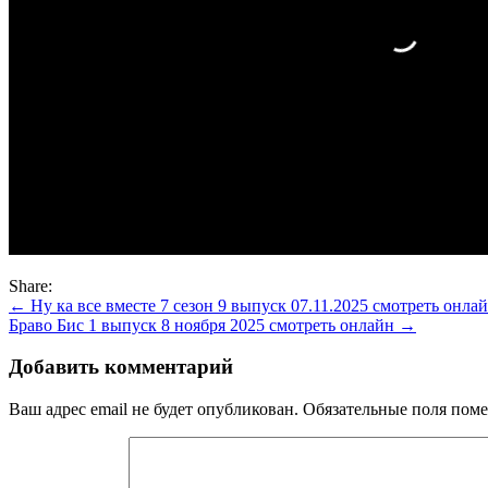
Share:
Навигация
← Ну ка все вместе 7 сезон 9 выпуск 07.11.2025 смотреть онла
Браво Бис 1 выпуск 8 ноября 2025 смотреть онлайн →
по
записям
Добавить комментарий
Ваш адрес email не будет опубликован.
Обязательные поля пом