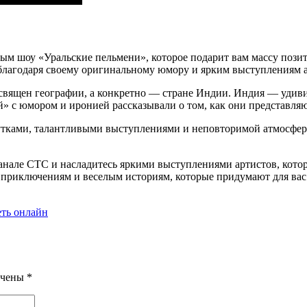
м шоу «Уральские пельмени», которое подарит вам массу позити
благодаря своему оригинальному юмору и ярким выступлениям а
вящен географии, а конкретно — стране Индии. Индия — удивит
 с юмором и иронией рассказывали о том, как они представляют
утками, талантливыми выступлениями и неповторимой атмосфер
нале СТС и насладитесь яркими выступлениями артистов, которые
 приключениям и веселым историям, которые придумают для вас 
еть онлайн
ечены
*