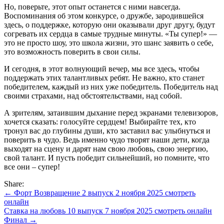
Но, поверьте, этот опыт останется с ними навсегда.
Воспоминания об этом конкурсе, о дружбе, зародившейся
здесь, о поддержке, которую они оказывали друг другу, будут
согревать их сердца в самые трудные минуты. «Ты супер!» —
это не просто шоу, это школа жизни, это шанс заявить о себе,
это возможность поверить в свои силы.
И сегодня, в этот волнующий вечер, мы все здесь, чтобы
поддержать этих талантливых ребят. Не важно, кто станет
победителем, каждый из них уже победитель. Победитель над
своими страхами, над обстоятельствами, над собой.
А зрителям, затаившим дыхание перед экранами телевизоров,
хочется сказать: голосуйте сердцем! Выбирайте тех, кто
тронул вас до глубины души, кто заставил вас улыбнуться и
поверить в чудо. Ведь именно чудо творят наши дети, когда
выходят на сцену и дарят нам свою любовь, свою энергию,
свой талант. И пусть победит сильнейший, но помните, что
все они – супер!
Share:
Навигация
← Форт Возвращение 2 выпуск 2 ноября 2025 смотреть
онлайн
по
Ставка на любовь 10 выпуск 7 ноября 2025 смотреть онлайн
записям
Финал →