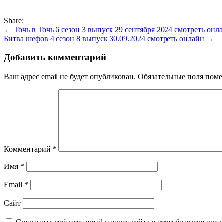
Share:
Навигация
← Точь в Точь 6 сезон 3 выпуск 29 сентября 2024 смотреть онл
Битва шефов 4 сезон 8 выпуск 30.09.2024 смотреть онлайн →
по
записям
Добавить комментарий
Ваш адрес email не будет опубликован.
Обязательные поля пом
Комментарий
*
Имя
*
Email
*
Сайт
Сохранить моё имя, email и адрес сайта в этом браузере д