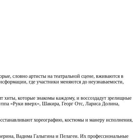
рые, словно артисты на театральной сцене, вживаются в
ансформации, где участники меняются до неузнаваемости,
т хиты, которые знакомы каждому, и воссоздадут зрелищные
уппа «Руки вверх», Шакира, Георг Отс, Лариса Долина,
 восстанавливают хореографию, костюмы и манеру исполнения,
Аверина, Вадима Галыгина и Пелагеи. Их профессиональные