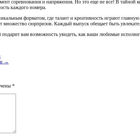
мент соревнования и напряжения. Но это еще не все! В тайной к
ость каждого номера.
уникальным форматом, где талант и креативность играют главну
вят множество сюрпризов. Каждый выпуск обещает быть увлекат
й подарит вам возможность увидеть, как ваши любимые исполни
н
йн →
ечены
*