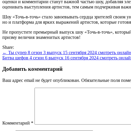
оценки и комментарии станут важной частью шоу, добавляя эле
оценивать выступления артистов, тем самым подчеркивая важн
Шоу «Точь-в-точь» стало завоевывать сердца зрителей своим 
но и платформа для ярких выражений артистов, которые гото
Не пропустите премьерный выпуск шоу «Точь-в-точь», которы
призму величия знаменитых артистов!
Share:
Навигация
← Ты супер 8 сезон 3 выпуск 15 сентября 2024 смотреть онлай
Битва шефов 4 сезон 6 выпуск 16 сентября 2024 смотреть онла
по
записям
Добавить комментарий
Ваш адрес email не будет опубликован.
Обязательные поля пом
Комментарий
*