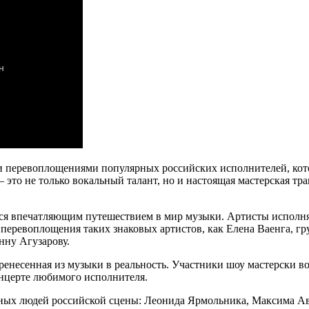
и перевоплощениями популярных российских исполнителей, кото
это не только вокальный талант, но и настоящая мастерская тр
ься впечатляющим путешествием в мир музыки. Артисты исполня
 перевоплощения таких знаковых артистов, как Елена Ваенга, гр
нну Агузарову.
перенесенная из музыки в реальность. Участники шоу мастерски
онцерте любимого исполнителя.
естных людей российской сцены: Леонида Ярмольника, Максима 