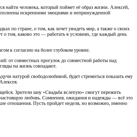
ся найти человека, который поймет её образ жизни. Алексей,
т наполнены искренними эмоциями и непринужденной
ах по стране, о том, как хочет увидеть мир, а также о своих
о том, каково это — работать в условиях, где каждый день
агом к согласию на более глубоком уровне.
ий: от совместных прогулок до совместной работы над
згляды на жизнь совпадают.
удучи натурой свободолюбивой, будет стремиться показать ему
Алексея.
ающейся. Зрители шоу «Свадьба вслепую» смогут пережить
в настоящую любовь. Сомнения, ожидания и надежды — всё это
кие отношения. Пусть пройдет неделя, но возможно, именно