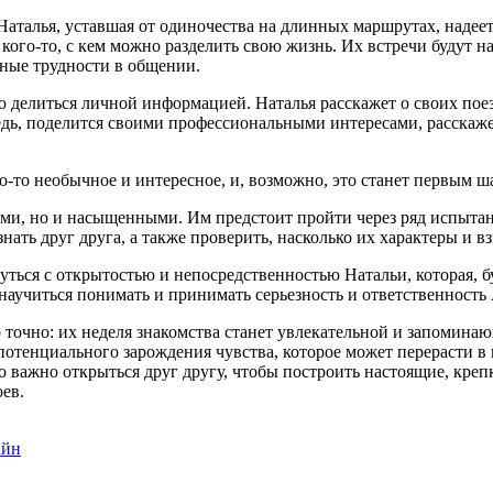
Наталья, уставшая от одиночества на длинных маршрутах, надеет
 кого-то, с кем можно разделить свою жизнь. Их встречи буду
нные трудности в общении.
 делиться личной информацией. Наталья расскажет о своих поездк
ь, поделится своими профессиональными интересами, расскажет 
о-то необычное и интересное, и, возможно, это станет первым ш
ми, но и насыщенными. Им предстоит пройти через ряд испытан
нать друг друга, а также проверить, насколько их характеры и в
ться с открытостью и непосредственностью Натальи, которая, б
научиться понимать и принимать серьезность и ответственность 
о точно: их неделя знакомства станет увлекательной и запомин
потенциального зарождения чувства, которое может перерасти 
 важно открыться друг другу, чтобы построить настоящие, креп
оев.
айн