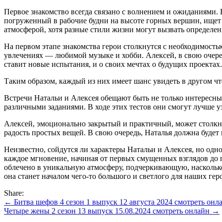
Первое знакомство всегда связано с волнением и ожиданиями. 
погруженный в рабочие будни на высоте горных вершин, ищет
атмосферой, хотя разные стили жизни могут вызвать определе
На первом этапе знакомства герои столкнутся с необходимостью
увлечениях — любимой музыке и хобби. Алексей, в свою очеред
ставит новые испытания, и о своих мечтах о будущих проектах.
Таким образом, каждый из них имеет шанс увидеть в другом чт
Встречи Натальи и Алексея обещают быть не только интересны
различными заданиями. В ходе этих тестов они смогут лучше уз
Алексей, эмоционально закрытый и практичный, может столкну
радость простых вещей. В свою очередь, Наталья должна будет 
Неизвестно, сойдутся ли характеры Натальи и Алексея, но одн
каждое мгновение, начиная от первых смущенных взглядов до 
облечено в уникальную атмосферу, подчеркивающую, насколько
она станет началом чего-то большого и светлого для наших гер
Share:
Навигация
← Битва шефов 4 сезон 1 выпуск 12 августа 2024 смотреть онл
Четыре жены 2 сезон 13 выпуск 15.08.2024 смотреть онлайн →
по