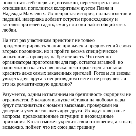
пощекотать себе нервы и, возможно, пересмотреть свои
отношения, пополнится колоритным дуэтом Павла и
Надежды Мамаевых. Их непростая история, полная взлетов и
падений, наверняка добавит остроты происходящему и
заставит зрителей гадать, смогут ли они найти общий язык
любви.
На этот раз участникам предстоит не только
продемонстрировать знание привычек и предпочтений своих
вторых половинок, но и пройти весьма специфическое
испытание – проверку на брезгливость. Что именно
организаторы приготовили для пар, остается загадкой, но
одно можно сказать наверняка: некоторые сцены заставят
краснеть даже самых закаленных зрителей. Готовы ли звезды
увидеть друг друга в неприглядном свете и не разрушит ли
это их романтическую идиллию?
Разумеется, одним испытанием на брезгливость сюрпризы не
ограничатся. В каждом выпуске «Ставки на любовь» пары
будут сталкиваться с новыми вызовами, проверками на
доверие и умение слышать друг друга. Их ждут каверзные
вопросы, провокационные ситуации и неожиданные
признания. Кто-то сможет укрепить свои отношения, а кто-то,
возможно, поймет, что их союз дал трещину.