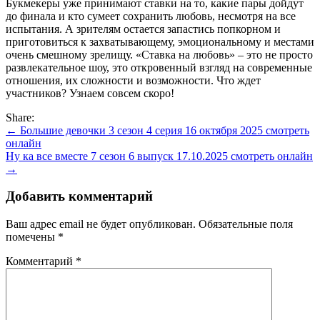
Букмекеры уже принимают ставки на то, какие пары дойдут
до финала и кто сумеет сохранить любовь, несмотря на все
испытания. А зрителям остается запастись попкорном и
приготовиться к захватывающему, эмоциональному и местами
очень смешному зрелищу. «Ставка на любовь» – это не просто
развлекательное шоу, это откровенный взгляд на современные
отношения, их сложности и возможности. Что ждет
участников? Узнаем совсем скоро!
Share:
Навигация
← Большие девочки 3 сезон 4 серия 16 октября 2025 смотреть
онлайн
по
Ну ка все вместе 7 сезон 6 выпуск 17.10.2025 смотреть онлайн
записям
→
Добавить комментарий
Ваш адрес email не будет опубликован.
Обязательные поля
помечены
*
Комментарий
*