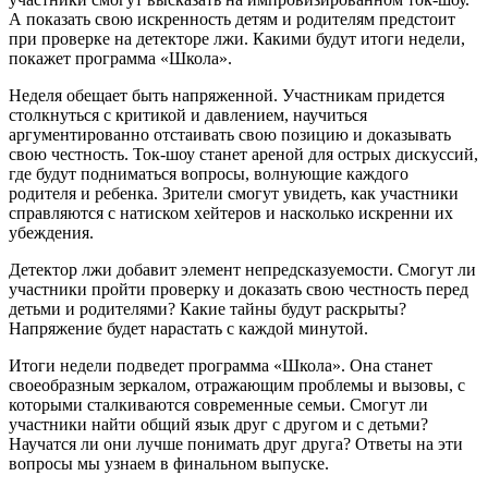
А показать свою искренность детям и родителям предстоит
при проверке на детекторе лжи. Какими будут итоги недели,
покажет программа «Школа».
Неделя обещает быть напряженной. Участникам придется
столкнуться с критикой и давлением, научиться
аргументированно отстаивать свою позицию и доказывать
свою честность. Ток-шоу станет ареной для острых дискуссий,
где будут подниматься вопросы, волнующие каждого
родителя и ребенка. Зрители смогут увидеть, как участники
справляются с натиском хейтеров и насколько искренни их
убеждения.
Детектор лжи добавит элемент непредсказуемости. Смогут ли
участники пройти проверку и доказать свою честность перед
детьми и родителями? Какие тайны будут раскрыты?
Напряжение будет нарастать с каждой минутой.
Итоги недели подведет программа «Школа». Она станет
своеобразным зеркалом, отражающим проблемы и вызовы, с
которыми сталкиваются современные семьи. Смогут ли
участники найти общий язык друг с другом и с детьми?
Научатся ли они лучше понимать друг друга? Ответы на эти
вопросы мы узнаем в финальном выпуске.