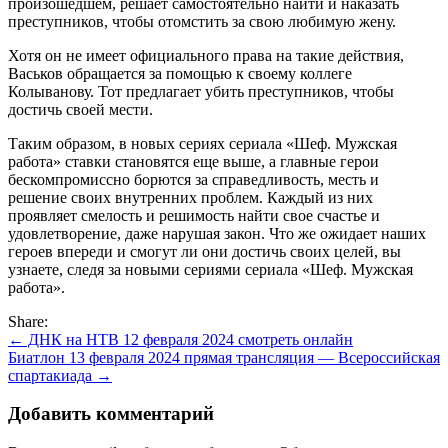
произошедшем, решает самостоятельно найти и наказать
преступников, чтобы отомстить за свою любимую жену.
Хотя он не имеет официального права на такие действия,
Васьков обращается за помощью к своему коллеге
Колыванову. Тот предлагает убить преступников, чтобы
достичь своей мести.
Таким образом, в новых сериях сериала «Шеф. Мужская
работа» ставки становятся еще выше, а главные герои
бескомпромиссно борются за справедливость, месть и
решение своих внутренних проблем. Каждый из них
проявляет смелость и решимость найти свое счастье и
удовлетворение, даже нарушая закон. Что же ожидает наших
героев впереди и смогут ли они достичь своих целей, вы
узнаете, следя за новыми сериями сериала «Шеф. Мужская
работа».
Share:
Навигация
← ДНК на НТВ 12 февраля 2024 смотреть онлайн
Биатлон 13 февраля 2024 прямая трансляция — Всероссийская
по
спартакиада →
записям
Добавить комментарий