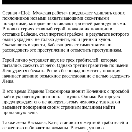
Сериал «Шеф. Мужская работа» продолжает удивлять своих
поклонников новыми захватывающими сюжетными
поворотами, которые не оставляют зрителей равнодушными.
В новых сериях главный герой, полковник полиции в
отставке Бабасян, стал жертвой грабежа, в результате которого
были украдены не только деньги, но и ценный кулон.
Оказавшись в ярости, Бабасян решает самостоятельно
расследовать это преступление и отомстить преступникам.
Герой лично устраняет двух из трех грабителей, которые
пытались сбежать от него. Однако третий грабитель по имени
Лещ удается сбежать. Решив беспощадно мстить, полиция
начинает активно розыскное расследование с целью задержать
Леща.
В это время Израиля Тихомирова звонит Кочевник с просьбой
найти украденную ценность — кулон. Однако Расторгуев
предупреждает его не доверять этому человеку, так как он
вызывает подозрения своим странным желанием найти
пропавшую вещь.
Также жена Васькова, Катя, становится жертвой грабителей и
ее жестоко избивают наркоманы. Васьков, узнав о