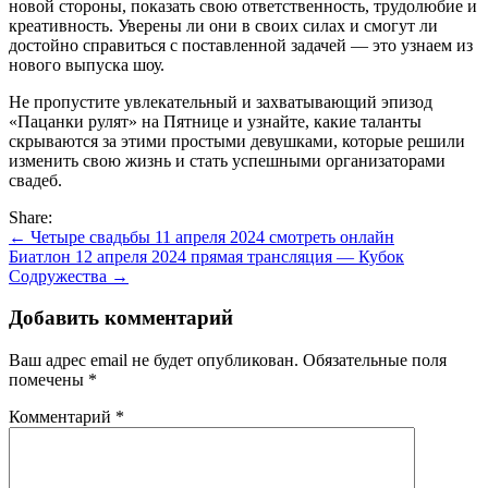
новой стороны, показать свою ответственность, трудолюбие и
креативность. Уверены ли они в своих силах и смогут ли
достойно справиться с поставленной задачей — это узнаем из
нового выпуска шоу.
Не пропустите увлекательный и захватывающий эпизод
«Пацанки рулят» на Пятнице и узнайте, какие таланты
скрываются за этими простыми девушками, которые решили
изменить свою жизнь и стать успешными организаторами
свадеб.
Share:
Навигация
← Четыре свадьбы 11 апреля 2024 смотреть онлайн
Биатлон 12 апреля 2024 прямая трансляция — Кубок
по
Содружества →
записям
Добавить комментарий
Ваш адрес email не будет опубликован.
Обязательные поля
помечены
*
Комментарий
*