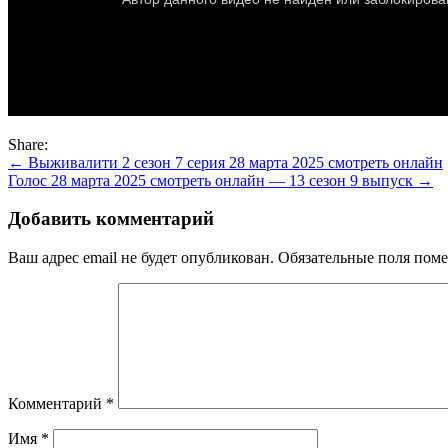
Share:
Навигация
← Выживалити 2 сезон 7 серия 28 марта 2025 смотреть онлайн
Голос 28 марта 2025 смотреть онлайн — 13 сезон 9 выпуск →
по
записям
Добавить комментарий
Ваш адрес email не будет опубликован.
Обязательные поля пом
Комментарий
*
Имя
*