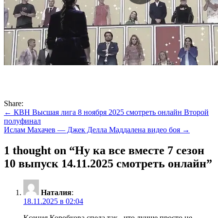
Share:
Навигация
← КВН Высшая лига 8 ноября 2025 смотреть онлайн Второй
полуфинал
по
Ислам Махачев — Джек Делла Маддалена видео боя →
записям
1 thought on “
Ну ка все вместе 7 сезон
10 выпуск 14.11.2025 смотреть онлайн
”
Наталия
:
18.11.2025 в 02:04
Ксения Коробкова спела так , что лучше просто не