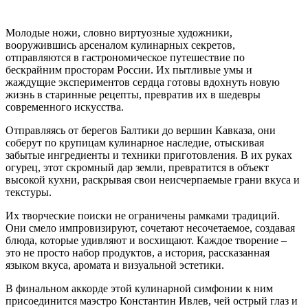
Молодые ножи, словно виртуозные художники,
вооружившись арсеналом кулинарных секретов,
отправляются в гастрономическое путешествие по
бескрайним просторам России. Их пытливые умы и
жаждущие экспериментов сердца готовы вдохнуть новую
жизнь в старинные рецепты, превратив их в шедевры
современного искусства.
Отправляясь от берегов Балтики до вершин Кавказа, они
соберут по крупицам кулинарное наследие, отыскивая
забытые ингредиенты и техники приготовления. В их руках
огурец, этот скромный дар земли, превратится в объект
высокой кухни, раскрывая свои неисчерпаемые грани вкуса и
текстуры.
Их творческие поиски не ограничены рамками традиций.
Они смело импровизируют, сочетают несочетаемое, создавая
блюда, которые удивляют и восхищают. Каждое творение –
это не просто набор продуктов, а история, рассказанная
языком вкуса, аромата и визуальной эстетики.
В финальном аккорде этой кулинарной симфонии к ним
присоединится маэстро Константин Ивлев, чей острый глаз и