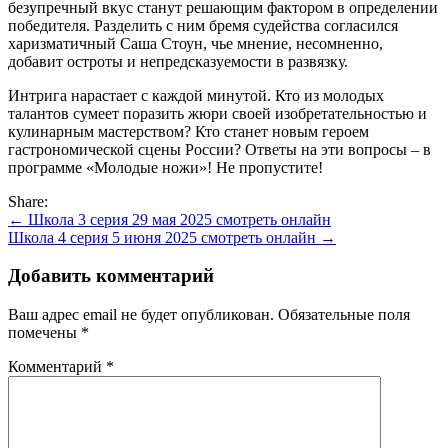
безупречный вкус станут решающим фактором в определении
победителя. Разделить с ним бремя судейства согласился
харизматичный Саша Стоун, чье мнение, несомненно,
добавит остроты и непредсказуемости в развязку.
Интрига нарастает с каждой минутой. Кто из молодых
талантов сумеет поразить жюри своей изобретательностью и
кулинарным мастерством? Кто станет новым героем
гастрономической сцены России? Ответы на эти вопросы – в
программе «Молодые ножи»! Не пропустите!
Share:
Навигация
← Школа 3 серия 29 мая 2025 смотреть онлайн
Школа 4 серия 5 июня 2025 смотреть онлайн →
по
записям
Добавить комментарий
Ваш адрес email не будет опубликован.
Обязательные поля
помечены
*
Комментарий
*