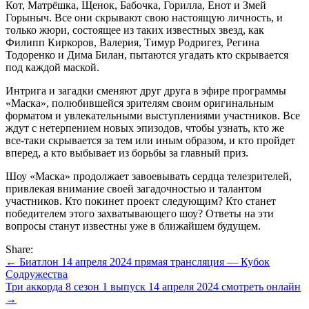
Кот, Матрёшка, Щенок, Бабочка, Горилла, Енот и Змей
Горыныч. Все они скрывают свою настоящую личность, и
только жюри, состоящее из таких известных звезд, как
Филипп Киркоров, Валерия, Тимур Родригез, Регина
Тодоренко и Дима Билан, пытаются угадать кто скрывается
под каждой маской.
Интрига и загадки сменяют друг друга в эфире программы
«Маска», полюбившейся зрителям своим оригинальным
форматом и увлекательными выступлениями участников. Все
ждут с нетерпением новых эпизодов, чтобы узнать, кто же
все-таки скрывается за тем или иным образом, и кто пройдет
вперед, а кто выбывает из борьбы за главный приз.
Шоу «Маска» продолжает завоевывать сердца телезрителей,
привлекая внимание своей загадочностью и талантом
участников. Кто покинет проект следующим? Кто станет
победителем этого захватывающего шоу? Ответы на эти
вопросы станут известны уже в ближайшем будущем.
Share:
Навигация
← Биатлон 14 апреля 2024 прямая трансляция — Кубок
Содружества
по
Три аккорда 8 сезон 1 выпуск 14 апреля 2024 смотреть онлайн
записям
→