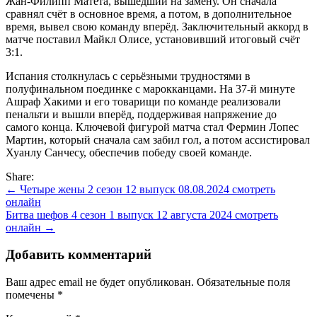
Жан-Филипп Матета, вышедший на замену. Он сначала
сравнял счёт в основное время, а потом, в дополнительное
время, вывел свою команду вперёд. Заключительный аккорд в
матче поставил Майкл Олисе, установивший итоговый счёт
3:1.
Испания столкнулась с серьёзными трудностями в
полуфинальном поединке с марокканцами. На 37-й минуте
Ашраф Хакими и его товарищи по команде реализовали
пенальти и вышли вперёд, поддерживая напряжение до
самого конца. Ключевой фигурой матча стал Фермин Лопес
Мартин, который сначала сам забил гол, а потом ассистировал
Хуанлу Санчесу, обеспечив победу своей команде.
Share:
Навигация
← Четыре жены 2 сезон 12 выпуск 08.08.2024 смотреть
онлайн
по
Битва шефов 4 сезон 1 выпуск 12 августа 2024 смотреть
записям
онлайн →
Добавить комментарий
Ваш адрес email не будет опубликован.
Обязательные поля
помечены
*