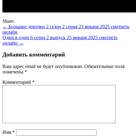
Share:
Навигация
← Большие девочки 2 сезон 2 серия 23 января 2025 смотреть
онлайн
по
Один в один 6 сезон 2 выпуск 25 января 2025 смотреть
записям
онлайн →
Добавить комментарий
Ваш адрес email не будет опубликован.
Обязательные поля
помечены
*
Комментарий
*
Имя
*