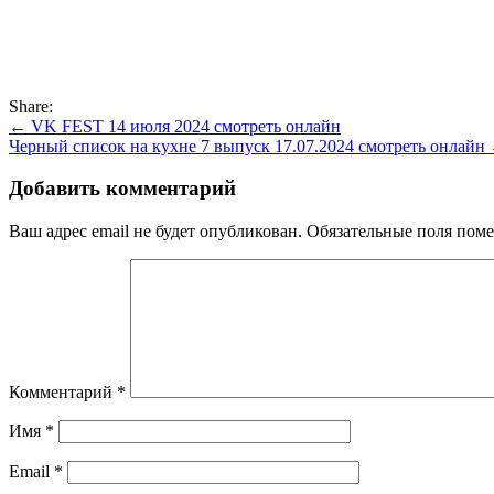
Share:
Навигация
← VK FEST 14 июля 2024 смотреть онлайн
Черный список на кухне 7 выпуск 17.07.2024 смотреть онлайн
по
записям
Добавить комментарий
Ваш адрес email не будет опубликован.
Обязательные поля пом
Комментарий
*
Имя
*
Email
*