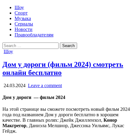
Шоу
Спорт
Музыка
Сериалы
Новости
Правообладателям
Search
for:
Posted
Шоу
in
Дом у дороги (фильм 2024) смотреть
онлайн бесплатно
24.03.2024
Leave a comment
Дом у дороги — фильм 2024
На этой странице вы сможете посмотреть новый фильм 2024
года под названием Дом у дороги бесплатно в хорошем
качестве. В главных ролях: Джейк Джилленхол,
Конор
Макгрегор
, Даниэла Мелшиор, Джессика Уильямс, Лукас
Гейдж.