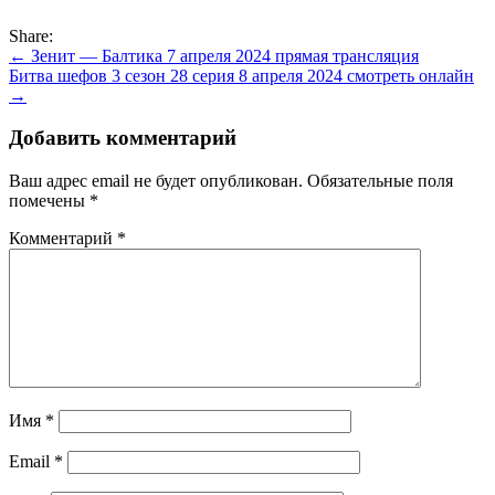
Share:
Навигация
← Зенит — Балтика 7 апреля 2024 прямая трансляция
Битва шефов 3 сезон 28 серия 8 апреля 2024 смотреть онлайн
по
→
записям
Добавить комментарий
Ваш адрес email не будет опубликован.
Обязательные поля
помечены
*
Комментарий
*
Имя
*
Email
*