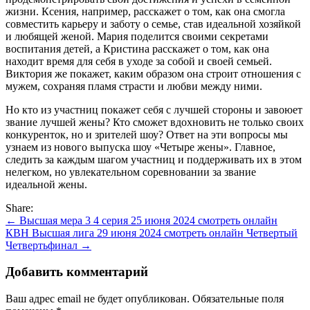
жизни. Ксения, например, расскажет о том, как она смогла
совместить карьеру и заботу о семье, став идеальной хозяйкой
и любящей женой. Мария поделится своими секретами
воспитания детей, а Кристина расскажет о том, как она
находит время для себя в уходе за собой и своей семьей.
Виктория же покажет, каким образом она строит отношения с
мужем, сохраняя пламя страсти и любви между ними.
Но кто из участниц покажет себя с лучшей стороны и завоюет
звание лучшей жены? Кто сможет вдохновить не только своих
конкуренток, но и зрителей шоу? Ответ на эти вопросы мы
узнаем из нового выпуска шоу «Четыре жены». Главное,
следить за каждым шагом участниц и поддерживать их в этом
нелегком, но увлекательном соревновании за звание
идеальной жены.
Share:
Навигация
← Высшая мера 3 4 серия 25 июня 2024 смотреть онлайн
КВН Высшая лига 29 июня 2024 смотреть онлайн Четвертый
по
Четвертьфинал →
записям
Добавить комментарий
Ваш адрес email не будет опубликован.
Обязательные поля