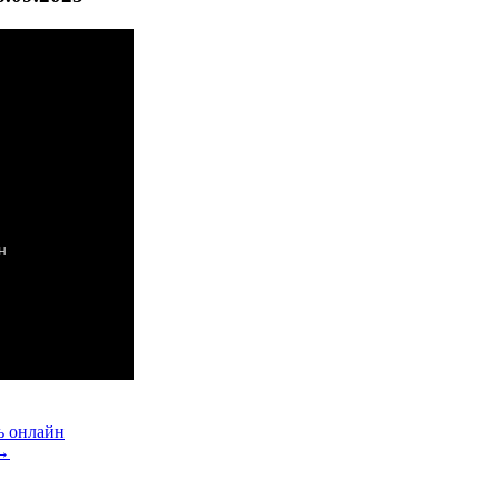
ь онлайн
 →