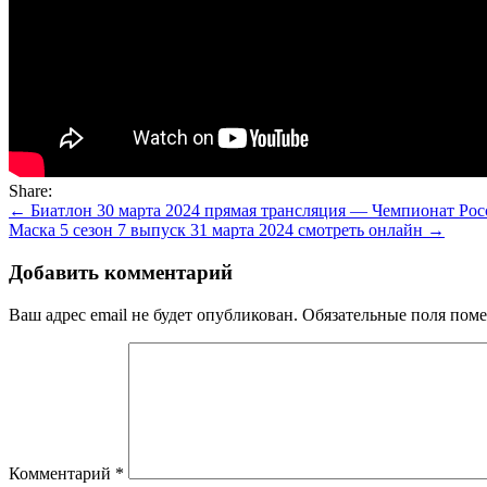
Share:
Навигация
← Биатлон 30 марта 2024 прямая трансляция — Чемпионат Рос
Маска 5 сезон 7 выпуск 31 марта 2024 смотреть онлайн →
по
записям
Добавить комментарий
Ваш адрес email не будет опубликован.
Обязательные поля пом
Комментарий
*