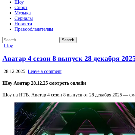
Шоу
Спорт
Музыка
Сериалы
Новости
Правообладателям
Search
for:
Posted
Шоу
in
Аватар 4 сезон 8 выпуск 28 декабря 202
28.12.2025
Leave a comment
Шоу Аватар 28.12.25 смотреть онлайн
Шоу на НТВ. Аватар 4 сезон 8 выпуск от 28 декабря 2025 — смо