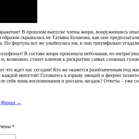
ображение! В прошлом выпуске члены жюри, вооружившись опыт
бразом скрывалась не Татьяна Буланова, как они предполагали.
ва. Но фортуна все же улыбнулась им, и они триумфально угадал
полуфинал! В составе жюри произошла небольшая, но интригующа
д и, возможно, станет ключом к раскрытию самых сложных голо
от что ждет нас сегодня! Кто же окажется разоблаченным под 
 каждой минутой! Готовьтесь к взрыву эмоций и феерии талантов
сле себя лишь воспоминания и россыпь загадок? Ответы – уже со
н Финал →
ечены
*