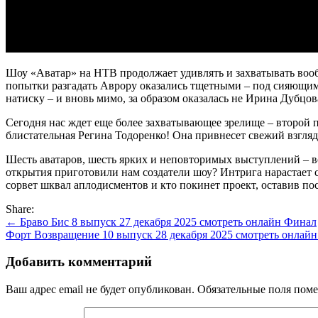
Шоу «Аватар» на НТВ продолжает удивлять и захватывать во
попытки разгадать Аврору оказались тщетными – под сияющим о
натиску – и вновь мимо, за образом оказалась не Ирина Дубцо
Сегодня нас ждет еще более захватывающее зрелище – второй 
блистательная Регина Тодоренко! Она привнесет свежий взгля
Шесть аватаров, шесть ярких и неповторимых выступлений – в
открытия приготовили нам создатели шоу? Интрига нарастает с
сорвет шквал аплодисментов и кто покинет проект, оставив по
Share:
Навигация
← Браво Бис 8 выпуск 27 декабря 2025 смотреть онлайн Финал
Форт Возвращение 10 выпуск 28 декабря 2025 смотреть онлай
по
записям
Добавить комментарий
Ваш адрес email не будет опубликован.
Обязательные поля пом