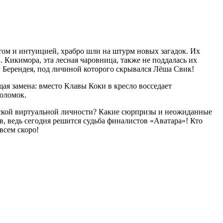
ом и интуицией, храбро шли на штурм новых загадок. Их
 Кикимора, эта лесная чаровница, также не поддалась их
и Берендея, под личиной которого скрывался Лёша Свик!
я замена: вместо Клавы Коки в кресло восседает
воломок.
маской виртуальной личности? Какие сюрпризы и неожиданные
, ведь сегодня решится судьба финалистов «Аватара»! Кто
всем скоро!