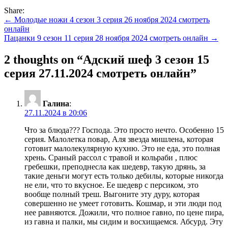
Share:
Навигация
← Молодые ножи 4 сезон 3 серия 26 ноября 2024 смотреть
онлайн
по
Пацанки 9 сезон 11 серия 28 ноября 2024 смотреть онлайн →
записям
2 thoughts on “
Адский шеф 3 сезон 15
серия 27.11.2024 смотреть онлайн
”
Галина
:
27.11.2024 в 20:06
Что за блюда??? Господа. Это просто нечто. Особенно 15
серия. Малолетка повар, Аля звезда мишлена, которая
готовит малолекулярную кухню. Это не еда, это полная
хрень. Сраный рассол с травой и кольраби , плюс
гребешки, преподнесла как шедевр, такую дрянь, за
такие деньги могут есть только дебилы, которые никогда
не ели, что то вкусное. Ее шедевр с персиком, это
вообще полный треш. Выгоните эту дуру, которая
совершенно не умеет готовить. Кошмар, и эти люди под
нее равняются. Дожили, что полное гавно, по цене пира,
из гавна и палки, мы сидим и восхищаемся. Абсурд. Эту