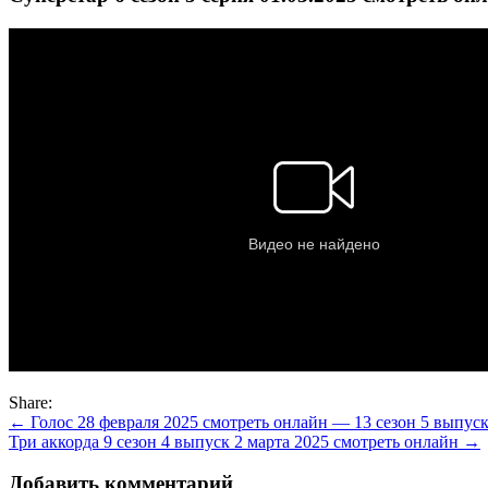
Share:
Навигация
← Голос 28 февраля 2025 смотреть онлайн — 13 сезон 5 выпус
Три аккорда 9 сезон 4 выпуск 2 марта 2025 смотреть онлайн →
по
записям
Добавить комментарий