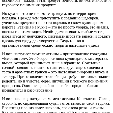
осьминога – каждый этап требует точности, внимательности и
глубокого понимания продукта.
Но кухня – это не только театр вкуса, но и территория
порядка. Прежде чем приступить к созданию шедевров,
ученикам предстоит навести порядок в своем кулинарном
царстве. Ревизия на кухне – это не просто уборка, это анализ,
оценка и оптимизация. Необходимо выявить слабые места,
избавиться от ненужного, систематизировать запасы и создать
идеальную среду для творчества. Ведь только в
организованной среде можно творить настоящие чудеса.
И вот, наступает момент истины – приготовление говядины
«Веллингтон». Это блюдо – символ кулинарного мастерства,
вызов, который принимают лишь избранные. Сочетание
сочной говядины, нежного паштета, хрустящего слоеного
теста и ароматных грибов – это настоящая симфония вкуса и
текстур. Приготовление этого блюда требует не только знания
рецепта, но и чувства меры, интуиции и тонкого понимания
процессов. Один неверный шаг – и благородное блюдо
превратится в разочарование.
И вот, наконец, наступает момент истины. Константин Ивлев,
строгий, но справедливый судья, готов вынести свой вердикт.
Его взгляд пронизывает насквозь, его слова резки и точны.
Какие оценки заслужили юные повара? Кто сумел преодолеть