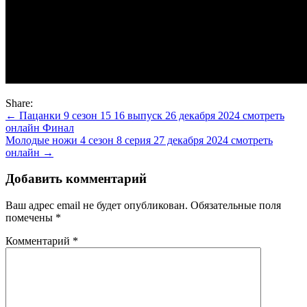
Share:
Навигация
← Пацанки 9 сезон 15 16 выпуск 26 декабря 2024 смотреть
онлайн Финал
по
Молодые ножи 4 сезон 8 серия 27 декабря 2024 смотреть
записям
онлайн →
Добавить комментарий
Ваш адрес email не будет опубликован.
Обязательные поля
помечены
*
Комментарий
*